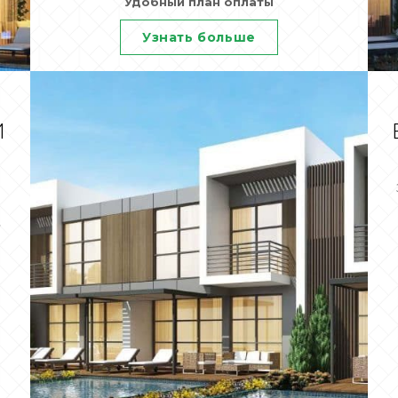
Удобный план оплаты
Узнать больше
И
я
,