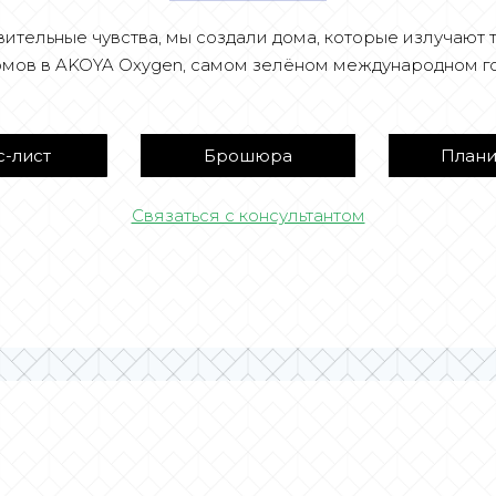
ительные чувства, мы создали дома, которые излучают теп
мов в AKOYA Oxygen, самом зелёном международном го
-лист
Брошюра
План
Связаться с консультантом