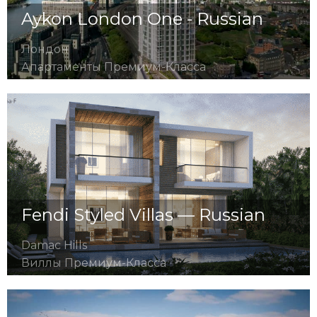
Aykon London One - Russian
Лондон
Апартаменты Премиум-Класса
Fendi Styled Villas — Russian
Damac Hills
Виллы Премиум-Класса