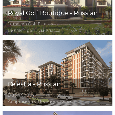
Royal Golf Boutique - Russian
Jumeirah Golf Estates
Виллы Премиум-Класса
Celestia - Russian
Dubai South
Апартаменты Премиум-Класса